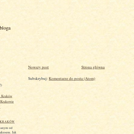
bloga
Nowszy post
Strona główna
Subskrybuj:
Komentarze do posta (Atom)
2)
a Kraków
 Krakowie
)
 KRAKÓW
wanym od
rakusem. Jak