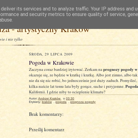
deliver its services and to analyze traffic. Your IP address and 
formance and security metrics to ensure quality of service, gen
abuse.
za - artystyczny Kraków
ie i nie tylko
ŚRODA, 29 LIPCA 2009
Pogoda w Krakowie
prognozy pogody w
Zaczyna coraz bardziej irytować. Zerkam na
okazuje się, ze będzie w kratkę i kratkę. Albo jest zimno, albo tak
nie da się nic robić, bo jednocześnie jest duży zaduch. Pomyśleć,
Pogod
kilka-naście lat temu lata były gorące, suche i przyjemne.
Kalifornii. I gdzie niby to ocieplenie klimatu?
Autor:
Andrzej Kraków
o
03:30
Etykiety:
kraków
,
pogoda
,
prognoza pogody
Brak komentarzy:
Prześlij komentarz