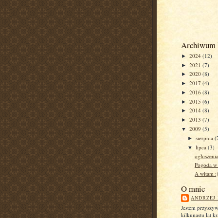
Archiwum 
2024
(12)
►
2021
(7)
►
2020
(8)
►
2017
(4)
►
2016
(8)
►
2015
(6)
►
2014
(8)
►
2013
(7)
►
2009
(5)
▼
sierpnia
(
►
lipca
(3)
▼
ogłoszeni
Pogoda w
A witam :
O mnie
ANDRZEJ
Jestem przyszy
kilkunastu lat k