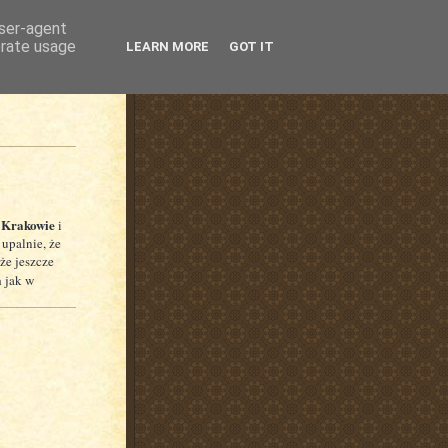
user-agent
erate usage
LEARN MORE
GOT IT
 Krakowie
i
 upalnie, że
 że jeszcze
a
jak w