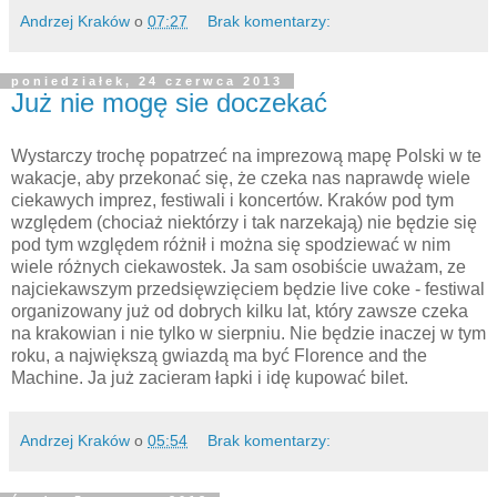
Andrzej Kraków
o
07:27
Brak komentarzy:
poniedziałek, 24 czerwca 2013
Już nie mogę sie doczekać
Wystarczy trochę popatrzeć na imprezową mapę Polski w te
wakacje, aby przekonać się, że czeka nas naprawdę wiele
ciekawych imprez, festiwali i koncertów. Kraków pod tym
względem (chociaż niektórzy i tak narzekają) nie będzie się
pod tym względem różnił i można się spodziewać w nim
wiele różnych ciekawostek. Ja sam osobiście uważam, ze
najciekawszym przedsięwzięciem będzie live coke - festiwal
organizowany już od dobrych kilku lat, który zawsze czeka
na krakowian i nie tylko w sierpniu. Nie będzie inaczej w tym
roku, a największą gwiazdą ma być Florence and the
Machine. Ja już zacieram łapki i idę kupować bilet.
Andrzej Kraków
o
05:54
Brak komentarzy: