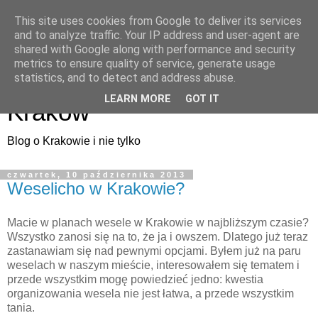
This site uses cookies from Google to deliver its services
and to analyze traffic. Your IP address and user-agent are
shared with Google along with performance and security
metrics to ensure quality of service, generate usage
ArtMuza - artystyczny
statistics, and to detect and address abuse.
LEARN MORE
GOT IT
Kraków
Blog o Krakowie i nie tylko
czwartek, 10 października 2013
Weselicho w Krakowie?
Macie w planach wesele w Krakowie w najbliższym czasie?
Wszystko zanosi się na to, że ja i owszem. Dlatego już teraz
zastanawiam się nad pewnymi opcjami. Byłem już na paru
weselach w naszym mieście, interesowałem się tematem i
przede wszystkim mogę powiedzieć jedno: kwestia
organizowania wesela nie jest łatwa, a przede wszystkim
tania.