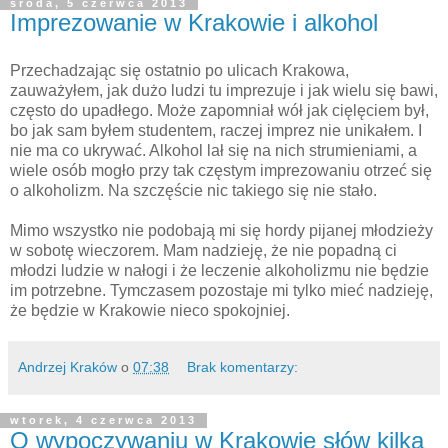
środa, 5 czerwca 2013
Imprezowanie w Krakowie i alkohol
Przechadzając się ostatnio po ulicach Krakowa,
zauważyłem, jak dużo ludzi tu imprezuje i jak wielu się bawi,
często do upadłego. Może zapomniał wół jak cięlęciem był,
bo jak sam byłem studentem, raczej imprez nie unikałem. I
nie ma co ukrywać. Alkohol lał się na nich strumieniami, a
wiele osób mogło przy tak częstym imprezowaniu otrzeć się
o alkoholizm. Na szczęście nic takiego się nie stało.
Mimo wszystko nie podobają mi się hordy pijanej młodzieży
w sobotę wieczorem. Mam nadzieję, że nie popadną ci
młodzi ludzie w nałogi i że leczenie alkoholizmu nie będzie
im potrzebne. Tymczasem pozostaje mi tylko mieć nadzieję,
że będzie w Krakowie nieco spokojniej.
Andrzej Kraków
o
07:38
Brak komentarzy:
wtorek, 4 czerwca 2013
O wypoczywaniu w Krakowie słów kilka