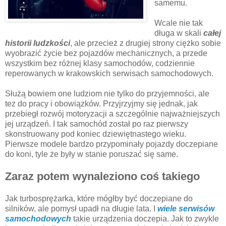
samemu.
Wcale nie tak
długa w skali
całej
historii ludzkości
, ale przecież z drugiej strony ciężko sobie
wyobrazić życie bez pojazdów mechanicznych, a przede
wszystkim bez różnej klasy samochodów, codziennie
reperowanych w krakowskich serwisach samochodowych.
Służą bowiem one ludziom nie tylko do przyjemności, ale
tez do pracy i obowiązków. Przyjrzyjmy się jednak, jak
przebiegł rozwój motoryzacji a szczególnie najważniejszych
jej urządzeń. I tak samochód został po raz pierwszy
skonstruowany pod koniec dziewiętnastego wieku.
Pierwsze modele bardzo przypominały pojazdy doczepiane
do koni, tyle że były w stanie poruszać się same.
Zaraz potem wynaleziono coś takiego
Jak turbosprężarka, które mógłby być doczepiane do
silników, ale pomysł upadł na długie lata. I
wiele serwisów
samochodowych
takie urządzenia doczepia. Jak to zwykle