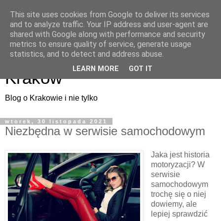
This site uses cookies from Google to deliver its services
and to analyze traffic. Your IP address and user-agent are
shared with Google along with performance and security
metrics to ensure quality of service, generate usage
ArtMuza - artystyczny
statistics, and to detect and address abuse.
LEARN MORE
GOT IT
Kraków
Blog o Krakowie i nie tylko
wtorek, 30 listopada 2021
Niezbędna w serwisie samochodowym
Jaka jest historia
motoryzacji? W
serwisie
samochodowym
trochę się o niej
dowiemy, ale
lepiej sprawdzić