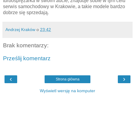
turbosprężarka w swoim aucie, znajduje sobie w tym celu
serwis samochodowy w Krakowie, a takie modele bardzo
dobrze się sprzedają.
Andrzej Kraków
o
23:42
Brak komentarzy:
Prześlij komentarz
‹
›
Strona główna
Wyświetl wersję na komputer