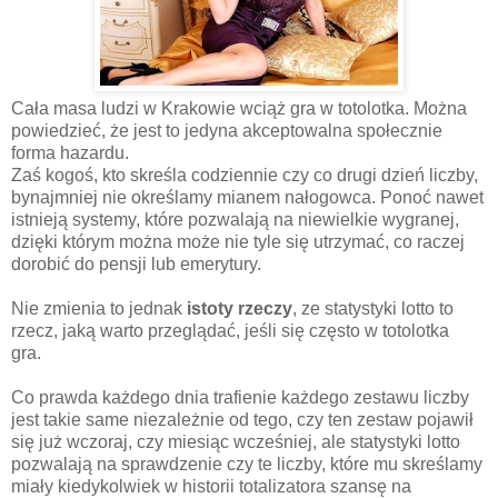
Cała masa ludzi w Krakowie wciąż gra w totolotka. Można
powiedzieć, że jest to jedyna akceptowalna społecznie
forma hazardu.
Zaś kogoś, kto skreśla codziennie czy co drugi dzień liczby,
bynajmniej nie określamy mianem nałogowca. Ponoć nawet
istnieją systemy, które pozwalają na niewielkie wygranej,
dzięki którym można może nie tyle się utrzymać, co raczej
dorobić do pensji lub emerytury.
Nie zmienia to jednak
istoty rzeczy
, ze statystyki lotto to
rzecz, jaką warto przeglądać, jeśli się często w totolotka
gra.
Co prawda każdego dnia trafienie każdego zestawu liczby
jest takie same niezależnie od tego, czy ten zestaw pojawił
się już wczoraj, czy miesiąc wcześniej, ale statystyki lotto
pozwalają na sprawdzenie czy te liczby, które mu skreślamy
miały kiedykolwiek w historii totalizatora szansę na