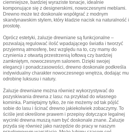
ciemniejsze, bardziej wyraziste tonacje, idealnie
komponujące się z designerskimi, nowoczesnymi meblami.
Drewno może też doskonale współgrać z modnym
skandynawskim stylem, który kładzie nacisk na naturalność i
prostotę.
Oprócz estetyki, żaluzje drewniane są funkcjonalne –
pozwalają regulować ilość wpadającego światła i tworzyć
przyjemną atmosferę, bez względu na to, czy mamy do
czynienia z otwartą przestrzenią loftową czy bardziej
zamkniętym, nowoczesnym salonem. Dzięki swojej
elegancji i ponadczasowości, drewno doskonale podkreśla
indywidualny charakter nowoczesnego wnętrza, dodając mu
odrobinę luksusu i natury.
Żaluzje drewniane można również wykorzystywać do
pozyskiwania drewna z lasu: na przykład do własnego
kominka. Pamiętajmy tylko, że nie możemy od tak pójść
sobie do lasu i ścinać drewno jakiekolwiek zobaczymy. To
ściśle jest określone prawem i przepisy dotyczące legalnej
wycinki drewna muszą nam być doskonale znane. Żaluzje
przyda się również jako narzędzie do pracy w naszym
przydomowym warsztacie. Może lubimy czasem coś