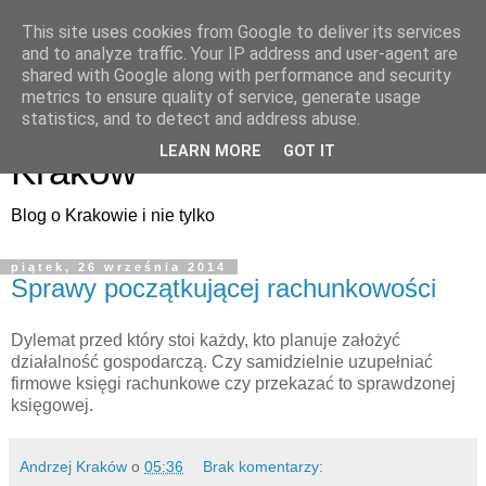
This site uses cookies from Google to deliver its services
and to analyze traffic. Your IP address and user-agent are
shared with Google along with performance and security
metrics to ensure quality of service, generate usage
ArtMuza - artystyczny
statistics, and to detect and address abuse.
LEARN MORE
GOT IT
Kraków
Blog o Krakowie i nie tylko
piątek, 26 września 2014
Sprawy początkującej rachunkowości
Dylemat przed który stoi każdy, kto planuje założyć
działalność gospodarczą. Czy samidzielnie uzupełniać
firmowe księgi rachunkowe czy przekazać to sprawdzonej
księgowej.
Andrzej Kraków
o
05:36
Brak komentarzy: