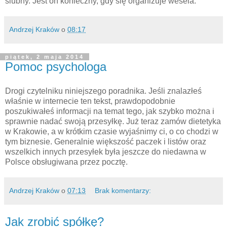
ślubny. Jest on konieczny, gdy się organizuje wesela.
Andrzej Kraków
o
08:17
piątek, 2 maja 2014
Pomoc psychologa
Drogi czytelniku niniejszego poradnika. Jeśli znalazłeś
właśnie w internecie ten tekst, prawdopodobnie
poszukiwałeś informacji na temat tego, jak szybko można i
sprawnie nadać swoją przesyłkę. Już teraz zamów dietetyka
w Krakowie, a w krótkim czasie wyjaśnimy ci, o co chodzi w
tym biznesie. Generalnie większość paczek i listów oraz
wszelkich innych przesyłek była jeszcze do niedawna w
Polsce obsługiwana przez pocztę.
Andrzej Kraków
o
07:13
Brak komentarzy:
Jak zrobić spółkę?