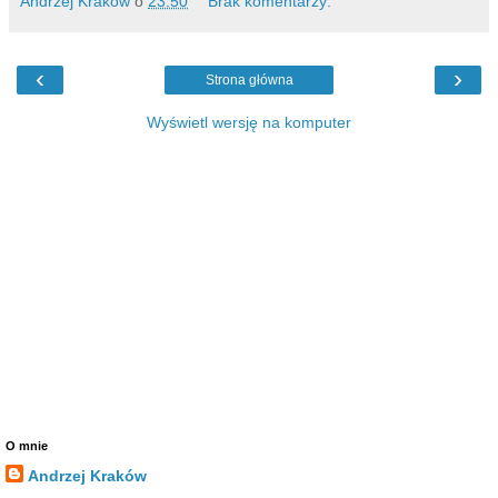
Andrzej Kraków
o
23:50
Brak komentarzy:
‹
›
Strona główna
Wyświetl wersję na komputer
O mnie
Andrzej Kraków