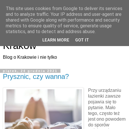
This site uses cookies from Google to deliver its services
and to analyze traffic. Your IP address and user-agent are
shared with Google along with performance and security
metrics to ensure quality of service, generate usage
ArtMuza - artystyczny
statistics, and to detect and address abuse.
LEARN MORE
GOT IT
Kraków
Blog o Krakowie i nie tylko
piątek, 24 grudnia 2021
Prysznic, czy wanna?
Przy urządzaniu
łazienki zawsze
pojawia się to
pytanie. Mało
tego, często też
jest ono powodem
do sporów