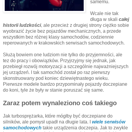
samemu.
Wcale nie tak
długa w skali
całej
historii ludzkości
, ale przecież z drugiej strony ciężko sobie
wyobrazić życie bez pojazdów mechanicznych, a przede
wszystkim bez różnej klasy samochodów, codziennie
reperowanych w krakowskich serwisach samochodowych.
Służą bowiem one ludziom nie tylko do przyjemności, ale
tez do pracy i obowiązków. Przyjrzyjmy się jednak, jak
przebiegł rozwój motoryzacji a szczególnie najważniejszych
jej urządzeń. I tak samochód został po raz pierwszy
skonstruowany pod koniec dziewiętnastego wieku.
Pierwsze modele bardzo przypominały pojazdy doczepiane
do koni, tyle że były w stanie poruszać się same.
Zaraz potem wynaleziono coś takiego
Jak turbosprężarka, które mógłby być doczepiane do
silników, ale pomysł upadł na długie lata. I
wiele serwisów
samochodowych
takie urządzenia doczepia. Jak to zwykle