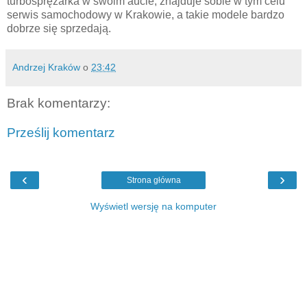
turbosprężarka w swoim aucie, znajduje sobie w tym celu
serwis samochodowy w Krakowie, a takie modele bardzo
dobrze się sprzedają.
Andrzej Kraków
o
23:42
Brak komentarzy:
Prześlij komentarz
‹
›
Strona główna
Wyświetl wersję na komputer