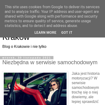
This site uses cookies from Google to deliver its services
and to analyze traffic. Your IP address and user-agent are
shared with Google along with performance and security
metrics to ensure quality of service, generate usage
ArtMuza - artystyczny
statistics, and to detect and address abuse.
LEARN MORE
GOT IT
Kraków
Blog o Krakowie i nie tylko
wtorek, 30 listopada 2021
Niezbędna w serwisie samochodowym
Jaka jest historia
motoryzacji? W
serwisie
samochodowym
trochę się o niej
dowiemy, ale
lepiej sprawdzić