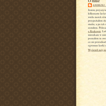
O mnie
ANDRZEJ
Jestem przyszy
kilkunastu lat k
wielu moich ró
przyjechałem d
studia, a po ich
zostałem. Pole
o Krakowie
. Lu
mieszkam w nim,
poznałem tu swo
co mi przeszkad
ogromne korki n
Wyświetl mój pe