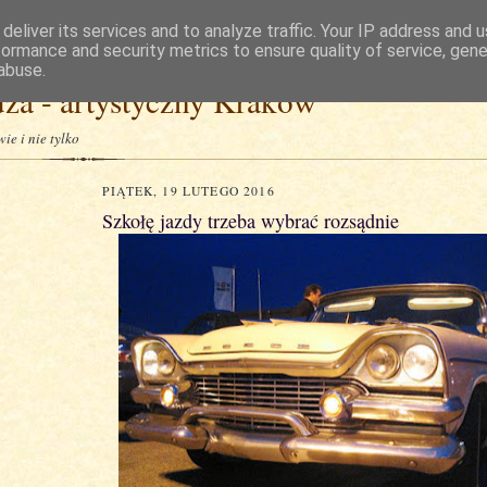
deliver its services and to analyze traffic. Your IP address and 
formance and security metrics to ensure quality of service, gen
abuse.
za - artystyczny Kraków
ie i nie tylko
PIĄTEK, 19 LUTEGO 2016
Szkołę jazdy trzeba wybrać rozsądnie