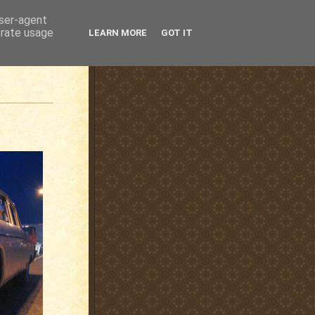
user-agent
erate usage
LEARN MORE
GOT IT