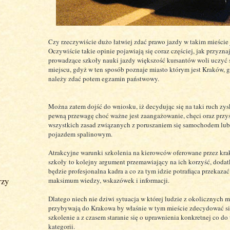
Czy rzeczywiście dużo łatwiej zdać prawo jazdy w takim mieście
Oczywiście takie opinie pojawiają się coraz częściej, jak przyzna
prowadzące szkoły nauki jazdy większość kursantów woli uczyć 
miejscu, gdyż w ten sposób poznaje miasto którym jest Kraków, g
należy zdać potem egzamin państwowy.
Można zatem dojść do wniosku, iż decydując się na taki ruch zy
pewną przewagę choć ważne jest zaangażowanie, chęci oraz przy
wszystkich zasad związanych z poruszaniem się samochodem lu
pojazdem spalinowym.
Atrakcyjne warunki szkolenia na kierowców oferowane przez kr
szkoły to kolejny argument przemawiający na ich korzyść, dod
będzie profesjonalna kadra a co za tym idzie potrafiąca przekaza
rzy
maksimum wiedzy, wskazówek i informacji.
Dlatego niech nie dziwi sytuacja w której ludzie z okolicznych 
przybywają do Krakowa by właśnie w tym mieście zdecydować si
szkolenie a z czasem staranie się o uprawnienia konkretnej co do
kategorii.