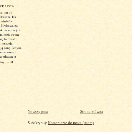
 KRAKÓW
wanym od
rakusem. Jak
wieśników
o Krakowa na
 ukończeniu już
cam moją
stronę
bię to miasto,
 pracuję,
ją żonę. Jedyne
za to smog i
a ulicach :)
łny profil
Nowszy post
Strona główna
Subskrybuj:
Komentarze do posta (Atom)