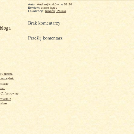
Autor:
Andrzej Kraków
o
09:26
Etykiety:
prawo jazdy
Lokalizacja:
Kraków, Polska
Brak komentarzy:
bloga
Prześlij komentarz
)
dy trzeba
 rozsądnie
miasto
kowe
 Ci fachowiec
miasto z
jałem