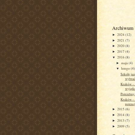
Archiwum 
2024
(12)
►
2021
(7)
►
2020
(8)
►
2017
(4)
►
2016
(8)
▼
maja
(4)
►
lutego
(4
▼
Szkołę jaz
wybrać
Kraków - 
wyjąt
Potrzebny
Kraków - 
potenc
2015
(6)
►
2014
(8)
►
2013
(7)
►
2009
(5)
►