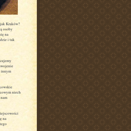
 jak Kraków?
ją osoby
się na
dzie i tak
skujemy
swojenie
b innym
akowskie
atkowym niech
ć nam
miejscowości
ę na
 tego